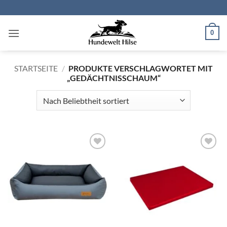
Zum
Inhalt
springen
0
STARTSEITE
/
PRODUKTE VERSCHLAGWORTET MIT
„GEDÄCHTNISSCHAUM“
Auf die
Auf die
Wunschliste
Wunschliste