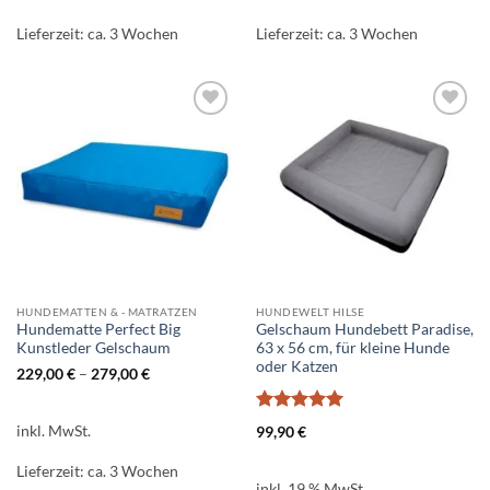
Lieferzeit:
ca. 3 Wochen
Lieferzeit:
ca. 3 Wochen
Auf die
Auf die
Wunschliste
Wunschliste
HUNDEMATTEN & - MATRATZEN
HUNDEWELT HILSE
Hundematte Perfect Big
Gelschaum Hundebett Paradise,
Kunstleder Gelschaum
63 x 56 cm, für kleine Hunde
oder Katzen
229,00
€
–
279,00
€
Bewertet
inkl. MwSt.
99,90
€
mit
5
von
5
Lieferzeit:
ca. 3 Wochen
inkl. 19 % MwSt.