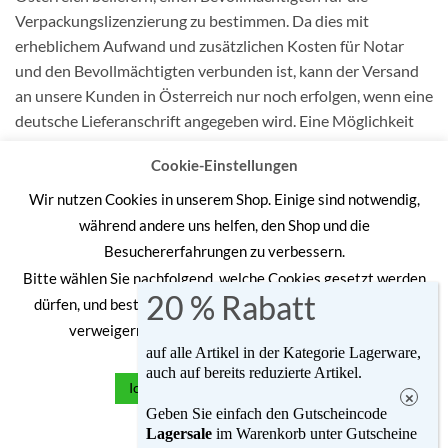
Verpackungslizenzierung zu bestimmen. Da dies mit
erheblichem Aufwand und zusätzlichen Kosten für Notar
und den Bevollmächtigten verbunden ist, kann der Versand
an unsere Kunden in Österreich nur noch erfolgen, wenn eine
deutsche Lieferanschrift angegeben wird. Eine Möglichkeit
für eine deutsche Lieferanschrift ist
Cookie-Einstellungen
https://www.lieferadresse-deutschland.at
Wir nutzen Cookies in unserem Shop. Einige sind notwendig,
während andere uns helfen, den Shop und die
Besuchererfahrungen zu verbessern.
Bitte wählen Sie nachfolgend, welche Cookies gesetzt werden
Bank
Visa
MasterCard
PayPal
dürfen, und bestätigen Sie dies durch "Ich akzeptiere" oder
Transfer
verweigern Sie die Cookies durch "Ich lehne ab".
ALLGEMEINE GESCHÄFTSBEDINGUNGEN
DATENSCHUTZERKLÄRUNG
WIDERRUF
VERSAND & LIEFERUNG
auf alle Artikel in der Kategorie Lagerware,
ZAHLUNGSWEISEN
IMPRESSUM
auch auf bereits reduzierte Artikel.
Ich akzeptiere
Ich lehne ab
Copyright Hundewelt Hilse 2026 ©
UX Themes
Geben Sie einfach den Gutscheincode
Alle Preise inkl. der gesetzlichen MwSt.
Lagersale
im Warenkorb
unter Gutscheine
Cookie Einstellungen