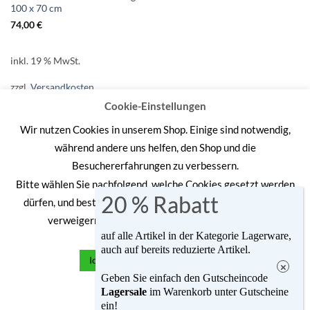
100 x 70 cm
74,00
€
inkl. 19 % MwSt.
zzgl.
Versandkosten
Cookie-Einstellungen
Lieferzeit:
10 - 14 Tage
Wir nutzen Cookies in unserem Shop. Einige sind notwendig,
während andere uns helfen, den Shop und die
Besuchererfahrungen zu verbessern.
Bitte wählen Sie nachfolgend, welche Cookies gesetzt werden
Bank
Visa
MasterCard
PayPal
dürfen, und bestätigen Sie dies durch "Ich akzeptiere" oder
Transfer
verweigern Sie die Cookies durch "Ich lehne ab".
ALLGEMEINE GESCHÄFTSBEDINGUNGEN
DATENSCHUTZERKLÄRUNG
WIDERRUF
VERSAND & LIEFERUNG
auf alle Artikel in der Kategorie Lagerware,
ZAHLUNGSWEISEN
IMPRESSUM
auch auf bereits reduzierte Artikel.
Ich akzeptiere
Ich lehne ab
Copyright Hundewelt Hilse 2026 ©
UX Themes
Geben Sie einfach den Gutscheincode
Alle Preise inkl. der gesetzlichen MwSt.
Lagersale
im Warenkorb
unter Gutscheine
Cookie Einstellungen
ein!