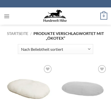
Zum
Inhalt
springen
0
STARTSEITE
/
PRODUKTE VERSCHLAGWORTET MIT
„ÖKOTEX“
Auf die
Auf die
Wunschliste
Wunschliste