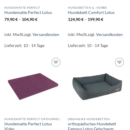
HUNDEMATTE PERFECT
HUNDEBETTEN & - KÖRBE
Hundematte Perfect Lotus
Hundebett Comfort Lotus
79,90
€
–
104,90
€
124,90
€
–
199,90
€
inkl. MwSt.
zzgl.
Versandkosten
inkl. MwSt.
zzgl.
Versandkosten
Lieferzeit:
10 - 14 Tage
Lieferzeit:
10 - 14 Tage
Auf die
Auf die
Wunschliste
Wunschliste
HUNDEMATTE PERFECT ORTHOPÄDISCH
DREAMLIKE HUNDEBETTEN
Hundematte Perfect Lotus
orthopädisches Hundebett
Visko
Famous Lotus Gelschaum