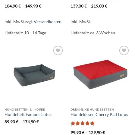
104,90
€
–
149,90
€
139,00
€
–
219,00
€
inkl. MwSt.
zzgl.
Versandkosten
inkl. MwSt.
Lieferzeit:
10 - 14 Tage
Lieferzeit:
ca. 3 Wochen
Auf die
Auf die
Wunschliste
Wunschliste
HUNDEBETTEN & - KÖRBE
DREAMLIKE HUNDEBETTEN
Hundebett Famous Lotus
Hundekissen Cherry Pad Lotus
89,90
€
–
174,90
€
Bewertet
99,90
€
–
129,90
€